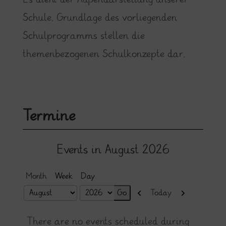
Schule. Grundlage des vorliegenden
Schulprogramms stellen die
themenbezogenen Schulkonzepte dar.
Termine
Events in August 2026
Month
Week
Day
Previous
Next
Today
Month
Year
There are no events scheduled during